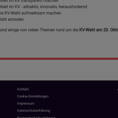
Arbeit im KV transparent machen
rbeit im KV - attraktiv, innovativ, herausfordernd
die KV-Wahl aufmerksam machen
Wahl einladen
sind einige von vielen Themen rund um die
KV-Wahl am 20. Okt
Fußbereichsmenü
Be
Kontakt
Cookie-Einstellungen
Impressum
Datenschutzerklärung
Barrierefreiheitserklärung