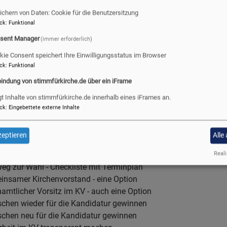
ichern von Daten: Cookie für die Benutzersitzung
ck
:
Funktional
VORSTANDSWAHL 2024
sent Manager
(immer erforderlich)
kie Consent speichert Ihre Einwilligungsstatus im Browser
ck
:
Funktional
bindung von stimmfürkirche.de über ein iFrame
gt Inhalte von stimmfürkirche.de innerhalb eines iFrames an.
ck
:
Eingebettete externe Inhalte
eptieren
Alle
swahlen 2024 - es geht los!
Reali
Weg zur Wahl - Checkliste mit Terminplan
insamer Kirchenvorstand - eine Option
amtlicher Vorsitz im KV - auch eine Option
chen wieder für die Kandidatur gewinnen
chen neu für die Kandidatur gewinnen