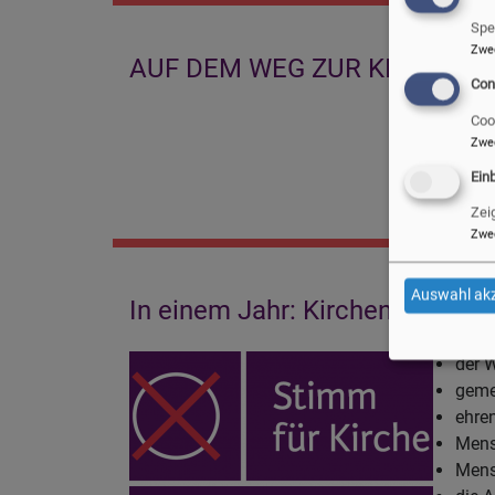
Spe
Zwe
AUF DEM WEG ZUR KIRCHEN
Con
Coo
Zwe
Ein
Zei
Zwe
Auswahl akz
In einem Jahr: Kirchenvorstand
der 
geme
ehren
Mens
Mens