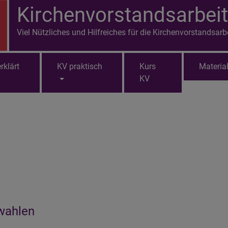
Kirchenvorstandsarbeit
Viel Nützliches und Hilfreiches für die Kirchenvorstandsarb
rklärt
KV praktisch
Kurs
Materia
KV
swahlen