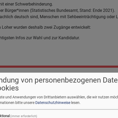
mit einer Schwerbehinderung.
der Bürger*innen (Statistisches Bundesamt, Stand: Ende 2021).
rachlich deutsch sind, Menschen mit Sehbeeinträchtigung oder 
 Loher wurden deshalb zwei Zugänge entwickelt:
chtigsten Infos zur Wahl und zur Kandidatur.
ndung von personenbezogenen Date
24: KANDIDIERENDE GESUCHT
ookies
enste und Anwendungen von Drittanbietern auswählen, die wir nutzen möc
rmationen bitte unsere
Datenschutzhinweise
lesen.
ktional
(immer erforderlich)