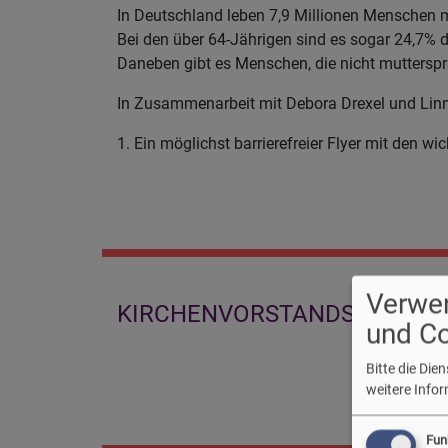
In Deutschland leben 7,9 Millionen Menschen 
Bei den über 64-Jährigen sind es sogar 24,7% 
Daneben gibt es Menschen, die nicht muttersp
In Zusammenarbeit mit Debora Drexel und Linn
1. Ein möglichst barrierefreier Flyer mit den wi
Verwe
KIRCHENVORSTANDSWAHL 20
und C
Bitte die Di
weitere Info
Fun