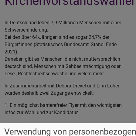
Kirchenvorstandswahle
In Deutschland leben 7,9 Millionen Menschen mit einer
Schwerbehinderung.
Bei den über 64-Jährigen sind es sogar 24,7% der
Bürger*innen (Statistisches Bundesamt, Stand: Ende
2021).
Daneben gibt es Menschen, die nicht muttersprachlich
deutsch sind, Menschen mit Sehbeeinträchtigung oder
Lese-, Rechtschreibschwäche und vielem mehr.
In Zusammenarbeit mit Debora Drexel und Linn Loher
wurden deshalb zwei Zugänge entwickelt:
1. Ein möglichst barrierefreier Flyer mit den wichtigsten
Infos zur Wahl und zur Kandidatur.
2. Eine Checkliste für barrierefreie Wahlen.
Verwendung von personenbezoge