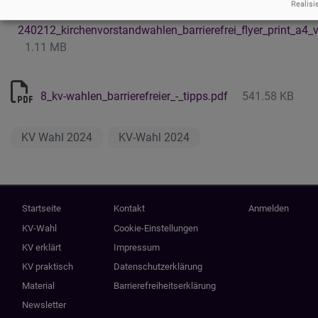
Realisi
240212_kirchenvorstandwahlen_barrierefrei_flyer_print_a4_
1.11 MB
8_kv-wahlen_barrierefreier_-_tipps.pdf
541.58 KB
KV Wahl 2024
KV-Wahl 2024
Hauptnavigation
Fußbereichsmenü
Benutzermenü
Startseite
Kontakt
Anmelden
KV-Wahl
Cookie-Einstellungen
KV erklärt
Impressum
KV praktisch
Datenschutzerklärung
Material
Barrierefreiheitserklärung
Newsletter