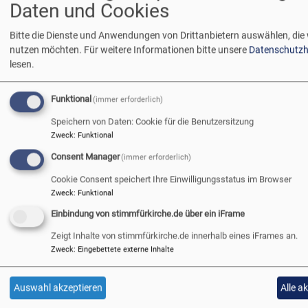
Beide Dokumente sind im Anhang und im
Infoportal
zur KV
Daten und Cookies
Wahl verfügbar.
Bitte die Dienste und Anwendungen von Drittanbietern auswählen, die 
nutzen möchten.
Für weitere Informationen bitte unsere
Datenschutzh
lesen.
Alle evangelisch-lutherischen Gemeindemitglieder dürfen
ihr Recht auf barrierefreie Wahlen und Überlegungen zu
Funktional
(immer erforderlich)
einer möglichen Kandidatur einlösen.
Speichern von Daten: Cookie für die Benutzersitzung
Für 10% unserer Gemeindemitglieder unerlässlich
Zweck
:
Funktional
Consent Manager
(immer erforderlich)
Für 30% unserer Gemeindemitglieder hilfreich
Cookie Consent speichert Ihre Einwilligungsstatus im Browser
Für 100% unserer Gemeindemitglieder komfortabel
Zweck
:
Funktional
Einbindung von stimmfürkirche.de über ein iFrame
Zeigt Inhalte von stimmfürkirche.de innerhalb eines iFrames an.
Zweck
:
Eingebettete externe Inhalte
240212_kirchenvorstandwahlen_barrierefrei_flyer_digital_barr
267.5 KB
Auswahl akzeptieren
Alle a