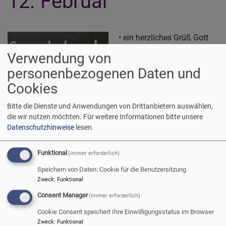
12. Februar
• ein herzliches Grüß Gott
• ein knackiger Impuls zum
Verwendung von
Thema
personenbezogenen Daten und
• Gäste vom Fach und aus
Cookies
der Praxis
• Zeit für Ihre Fragen
Bitte die Dienste und Anwendungen von Drittanbietern auswählen,
• Zeit für kollegialen
die wir nutzen möchten.
Für weitere Informationen bitte unsere
Austausch
Datenschutzhinweise
lesen.
• eine Stunde via Zoom
Bildrechte
Wirkstatt evangelisch
• mittwochs von 18 bis 19 Uhr
Funktional
(immer erforderlich)
Speichern von Daten: Cookie für die Benutzersitzung
Termine und Themen
Zweck
:
Funktional
• 12. Februar Ich bin Vertrauensperson - Meine Rolle und
Consent Manager
(immer erforderlich)
Aufgaben
Cookie Consent speichert Ihre Einwilligungsstatus im Browser
• 12. März Als Kurator*in im Auftrag des KV Verantwortung
Zweck
:
Funktional