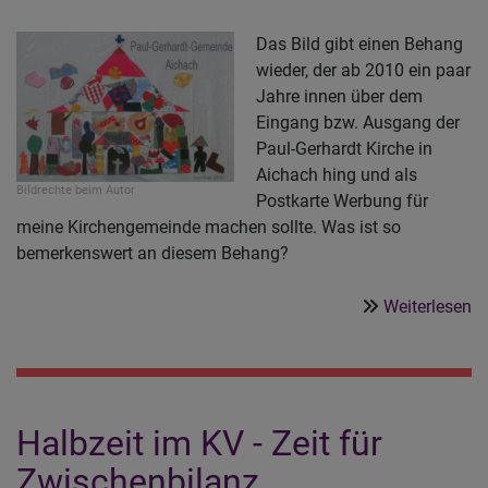
Das Bild gibt einen Behang
wieder, der ab 2010 ein paar
Jahre innen über dem
Eingang bzw. Ausgang der
Paul-Gerhardt Kirche in
Aichach hing und als
Bildrechte
beim Autor
Postkarte Werbung für
meine Kirchengemeinde machen sollte. Was ist so
bemerkenswert an diesem Behang?
ü
Weiterlesen
„
s
´
he
Halbzeit im KV - Zeit für
Ei
Ki
Zwischenbilanz