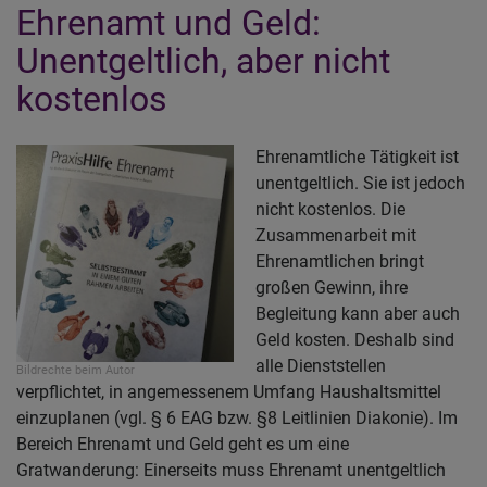
Ehrenamt und Geld:
T
a
Unentgeltlich, aber nicht
di
kostenlos
K
T
Ehrenamtliche Tätigkeit ist
unentgeltlich. Sie ist jedoch
nicht kostenlos. Die
Zusammenarbeit mit
Ehrenamtlichen bringt
großen Gewinn, ihre
Begleitung kann aber auch
Geld kosten. Deshalb sind
alle Dienststellen
Bildrechte
beim Autor
verpflichtet, in angemessenem Umfang Haushaltsmittel
einzuplanen (vgl. § 6 EAG bzw. §8 Leitlinien Diakonie). Im
Bereich Ehrenamt und Geld geht es um eine
Gratwanderung: Einerseits muss Ehrenamt unentgeltlich