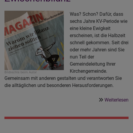
ze
se
Was? Schon? Dafür, dass
Li
sechs Jahre KV-Periode wie
W
eine kleine Ewigkeit
Hi
erscheinen, ist die Halbzeit
a
schnell gekommen. Seit drei
de
oder mehr Jahren sind Sie
Pa
nun Teil der
Ge
Gemeindeleitung Ihrer
G
Kirchengemeinde.
A
Bildrechte
beim Autor
Gemeinsam mit anderen gestalten und verantworten Sie
die alltäglichen und besonderen Herausforderungen.
ü
Weiterlesen
Ha
i
K
-