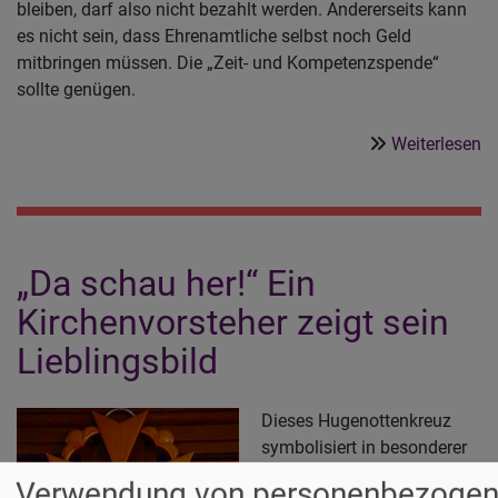
bleiben, darf also nicht bezahlt werden. Andererseits kann
es nicht sein, dass Ehrenamtliche selbst noch Geld
mitbringen müssen. Die „Zeit- und Kompetenzspende“
sollte genügen.
ü
Weiterlesen
E
u
Ge
Un
„Da schau her!“ Ein
a
ni
Kirchenvorsteher zeigt sein
k
Lieblingsbild
Dieses Hugenottenkreuz
symbolisiert in besonderer
Weise, was mir an meiner
Verwendung von personenbezogen