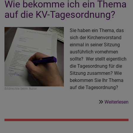
Wie bekomme ich ein Thema
Ze
fü
auf die KV-Tagesordnung?
Z
Sie haben ein Thema, das
sich der Kirchenvorstand
einmal in seiner Sitzung
ausführlich vornehmen
sollte? Wer stellt eigentlich
die Tagesordnung für die
Sitzung zusammen? Wie
bekommen Sie Ihr Thema
auf die Tagesordnung?
Bildrechte
beim Autor
ü
Weiterlesen
W
b
ic
ei