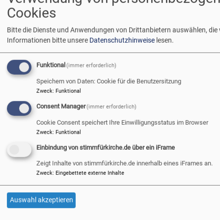
Kirche wichtig ist. Zu finden
Cookies
ist es an der Brüstung der
Empore der Kirche in
Bitte die Dienste und Anwendungen von Drittanbietern auswählen, die
Wilhelmsdorf, Dekanat
Informationen bitte unsere
Datenschutzhinweise
lesen.
Neustadt an der Aisch, im
westlichen Mittelfranken.
Bildrechte
beim Autor
Funktional
(immer erforderlich)
Von französischen Glaubensflüchtlingen erbaut ist sie
Speichern von Daten: Cookie für die Benutzersitzung
bekannt als „Hugenottenkirche“. Das Kreuz ist einer der
Zweck
:
Funktional
wenigen schmückenden Gegenstände darin.
Consent Manager
1959 von einem Gemeindeglied geschnitzt, zeigt es die vier
(immer erforderlich)
Schenkel des Malteserkreuzes aus Eichenholz, eine Taube
Cookie Consent speichert Ihre Einwilligungsstatus im Browser
und eine Rosette in der Mitte aus Buchenholz und Lilien
Zweck
:
Funktional
und eine Träne aus Ahorn.
Einbindung von stimmfürkirche.de über ein iFrame
Zeigt Inhalte von stimmfürkirche.de innerhalb eines iFrames an.
ü
Weiterlesen
Zweck
:
Eingebettete externe Inhalte
„
s
Auswahl akzeptieren
he
Seitennummerierung
…
Ei
First
«
Vorherige
‹
Seite
18
Seite
19
Seite
20
Seite
21
Seite
22
Sei
23