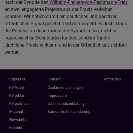
nach der Synode den
Wilhelm-Freiherr-von-Pechmann-Preis
an zwei engagierte Projekte aus der Praxis verleihen
konnten. Wir haben damit ein deutliches und positives
öffentliches Signal gesetzt. Und darum geht es doch: Dass
die Papiere, an denen wir in der Synode feilen, nicht in
irgendwelchen Schubladen landen, sondern für die
kirchliche Praxis wirksam und in der Öffentlichkeit sichtbar
werden.
Hauptnavigation
Fußbereichsmenü
Benutzermenü
Startseite
Kontakt
Anmelden
KV-Wahl
Cookie-Einstellungen
KV erklärt
Impressum
KV praktisch
Datenschutzerklärung
Material
Barrierefreiheitserklärung
Newsletter
Kontakt