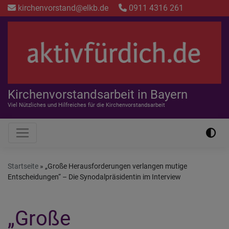
Direkt
kirchenvorstand@elkb.de
0911 4316 261
zum
Inhalt
Kirchenvorstandsarbeit in Bayern
Viel Nützliches und Hilfreiches für die Kirchenvorstandsarbeit
Hauptnavigation
Startseite
„Große Herausforderungen verlangen mutige
Entscheidungen“ – Die Synodalpräsidentin im Interview
„Große