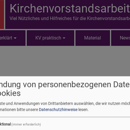
Kirchenvorstandsarbeit
Viel Nützliches und Hilfreiches für die Kirchenvorstandsarb
erklärt
KV praktisch
Material
News
ndung von personenbezogenen Date
ookies
letzte Tagung der Landessynode in dieser Wahlperiode in Amber
enste und Anwendungen von Drittanbietern auswählen, die wir nutzen möc
henstellungen: Strategische Ausrichtung der ELKB bis 2035, R
rmationen bitte unsere
Datenschutzhinweise
lesen.
, Haushalt 2026, Verwaltungsreform V30+, Regionalgemeinden, K
cheidungen dieser Tagung prägen die Zukunft der ELKB nachhalt
ktional
(immer erforderlich)