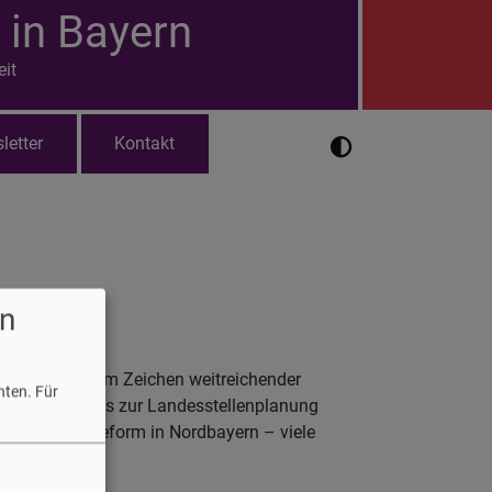
 in Bayern
eit
letter
Kontakt
n
g stand ganz im Zeichen weitreichender
hten.
Für
ahmenbeschluss zur Landesstellenplanung
irchenkreisreform in Nordbayern – viele
ig.