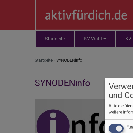
Direkt
zum
Inhalt
Startseite
KV-Wahl
KV 
Hauptnavigation
Startseite
SYNODENinfo
SYNODENinfo
Verwe
und C
Die 
Bitte die Di
Weic
weitere Info
2026
Ents
Fun