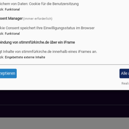
 wichtigen Entscheidungen der Herbsttagung der Landessynode 
ichern von Daten: Cookie für die Benutzersitzung
en Sie in der
SYNODENinfo
nachlesen. Die Videoaufzeichnung 
ck
:
Funktional
gelisch.de in der Themenwelt Landessynode
.
sent Manager
(immer erforderlich)
kie Consent speichert Ihre Einwilligungsstatus im Browser
ck
:
Funktional
bindung von stimmfürkirche.de über ein iFrame
Fußbereichsmenü
Be
Kontakt
gt Inhalte von stimmfürkirche.de innerhalb eines iFrames an.
Cookie-Einstellungen
ck
:
Eingebettete externe Inhalte
Impressum
eptieren
Alle
Datenschutzerklärung
Barrierefreiheitserklärung
Reali