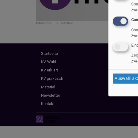
Alle
Spe
könn
Zwe
evan
Con
Bildrechte
ELKB/McKee
Coo
Zwe
Ein
Hauptnavigation
Startseite
Zei
KV-Wahl
Zwe
KV erklärt
Auswahl akz
KV praktisch
Material
Newsletter
Kontakt