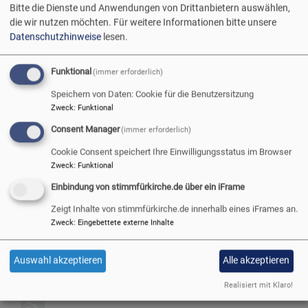
Bitte die Dienste und Anwendungen von Drittanbietern auswählen,
die wir nutzen möchten.
Für weitere Informationen bitte unsere
Qualifizierungskurs KV
Datenschutzhinweise
lesen.
erfolgreich abgeschlossen
Funktional
(immer erforderlich)
Speichern von Daten: Cookie für die Benutzersitzung
Eigene Talente weiter
Zweck
:
Funktional
entwickeln,
Kompetenzen erwerben
Consent Manager
(immer erforderlich)
und das Ganze im
Cookie Consent speichert Ihre Einwilligungsstatus im Browser
kollegialen Austausch
Zweck
:
Funktional
mit viel Spaß – das
Einbindung von stimmfürkirche.de über ein iFrame
haben 20
Bildrechte
Wirkstatt evangelisch
Zeigt Inhalte von stimmfürkirche.de innerhalb eines iFrames an.
Kirchenvorsteher:innen aus allen Ecken
Zweck
:
Eingebettete externe Inhalte
übe
Weiterlesen
Auswahl akzeptieren
Alle akzeptieren
Qual
KV
Realisiert mit Klaro!
erfo