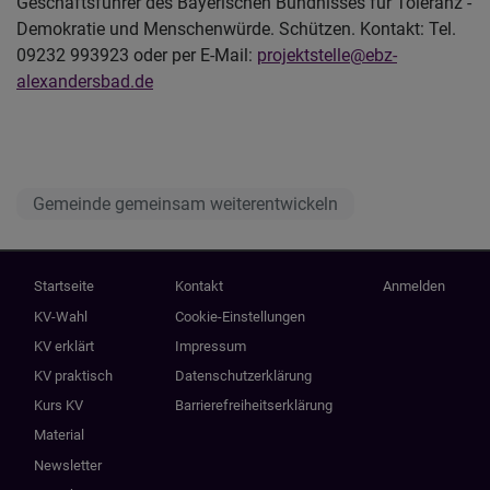
Geschäftsführer des Bayerischen Bündnisses für Toleranz -
Demokratie und Menschenwürde. Schützen. Kontakt: Tel.
09232 993923 oder per E-Mail:
projektstelle@ebz-
alexandersbad.de
Gemeinde gemeinsam weiterentwickeln
Hauptnavigation
Fußbereichsmenü
Benutzermenü
Startseite
Kontakt
Anmelden
KV-Wahl
Cookie-Einstellungen
KV erklärt
Impressum
KV praktisch
Datenschutzerklärung
Kurs KV
Barrierefreiheitserklärung
Material
Newsletter