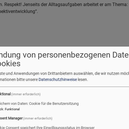
n. Respekt! Jenseits der Alltagsaufgaben arbeitet er am Them
pektiventwicklung“.
ndung von personenbezogenen Date
ookies
enste und Anwendungen von Drittanbietern auswählen, die wir nutzen möc
rmationen bitte unsere
Datenschutzhinweise
lesen.
ktional
(immer erforderlich)
ichern von Daten: Cookie für die Benutzersitzung
ck
:
Funktional
ieder?
sent Manager
(immer erforderlich)
kie Consent speichert Ihre Einwilligungsstatus im Browser