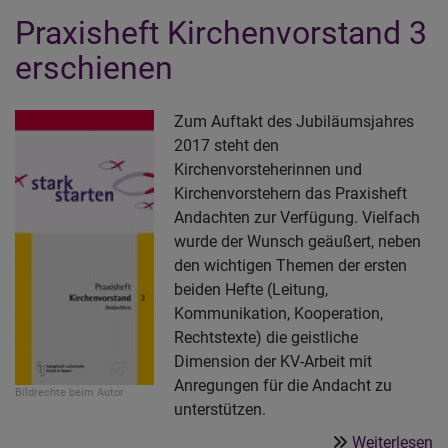
he
Praxisheft Kirchenvorstand 3
Ei
Ki
erschienen
ze
ih
Zum Auftakt des Jubiläumsjahres
Li
2017 steht den
Kirchenvorsteherinnen und
Kirchenvorstehern das Praxisheft
Andachten zur Verfügung. Vielfach
wurde der Wunsch geäußert, neben
den wichtigen Themen der ersten
beiden Hefte (Leitung,
Kommunikation, Kooperation,
Rechtstexte) die geistliche
Dimension der KV-Arbeit mit
Anregungen für die Andacht zu
Bildrechte
beim Autor
unterstützen.
ü
Weiterlesen