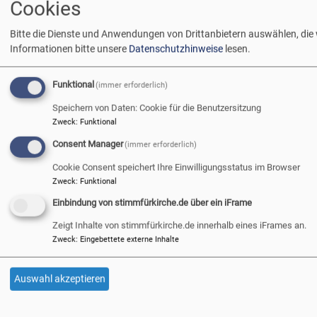
Kirchenvorsteher. Die
Cookies
imaginäre Skala markiert,
Bitte die Dienste und Anwendungen von Drittanbietern auswählen, die
wie lange sie schon dabei
Informationen bitte unsere
Datenschutzhinweise
lesen.
sind. An der Spitze ein
Bildrechte
afg
verschmitzt lachender Mann, aber bei weitem nicht der
Funktional
älteste. 40 Jahre ist er schon im Kirchenvorstand, in der
(immer erforderlich)
siebten Periode, seit 16 Jahren Vertrauensmann. Er war
Speichern von Daten: Cookie für die Benutzersitzung
Mitte 20, als er gewählt wurde, erzählt von Höhen und
Zweck
:
Funktional
Tiefen, Bauprojekten, Vakanzen und
Consent Manager
(immer erforderlich)
zwischenmenschlichen Herausforderungen – und von
Cookie Consent speichert Ihre Einwilligungsstatus im Browser
seiner Liebe zu seiner Gemeinde und seiner Kirche.
Zweck
:
Funktional
Respekt!
Einbindung von stimmfürkirche.de über ein iFrame
ü
Weiterlesen
Zeigt Inhalte von stimmfürkirche.de innerhalb eines iFrames an.
Re
Zweck
:
Eingebettete externe Inhalte
W
K
Seitennummerierung
…
s
Auswahl akzeptieren
First
«
Vorherige
‹
Seite
18
Seite
19
Seite
20
Seite
21
Aktuelle
22
Sei
23
page
Anfang
Seite
vorherige
Seite
al
Seite
le