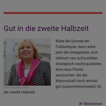
Pr
K
3
e
Gut in die zweite Halbzeit
Wäre die Synode ein
Fußballspiel, dann wäre
jetzt die Gelegenheit, sich
taktisch neu aufzustellen,
strategisch nachzujustieren,
eine neue Parole
auszurufen, die die
Mannschaft noch einmal
gut zusammenschweißt für
Bildrechte
beim Autor
die zweite Halbzeit.
ü
Weiterlesen