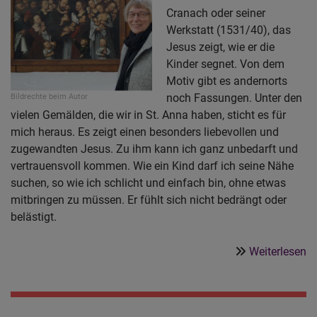
Cranach oder seiner
Werkstatt (1531/40), das
Jesus zeigt, wie er die
Kinder segnet. Von dem
Motiv gibt es andernorts
noch Fassungen. Unter den
Bildrechte
beim Autor
vielen Gemälden, die wir in St. Anna haben, sticht es für
mich heraus. Es zeigt einen besonders liebevollen und
zugewandten Jesus. Zu ihm kann ich ganz unbedarft und
vertrauensvoll kommen. Wie ein Kind darf ich seine Nähe
suchen, so wie ich schlicht und einfach bin, ohne etwas
mitbringen zu müssen. Er fühlt sich nicht bedrängt oder
belästigt.
ü
Weiterlesen
„
s
´