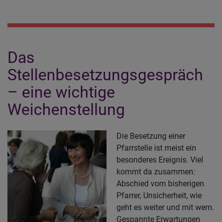
G
in
di
zw
Das
Ha
Stellenbesetzungsgespräch
– eine wichtige
Weichenstellung
Die Besetzung einer
Pfarrstelle ist meist ein
besonderes Ereignis. Viel
kommt da zusammen:
Abschied vom bisherigen
Pfarrer, Unsicherheit, wie
geht es weiter und mit wem.
Gespannte Erwartungen