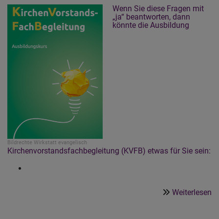
Wenn Sie diese Fragen mit
„ja“ beantworten, dann
könnte die Ausbildung
Bildrechte
Wirkstatt evangelisch
Kirchenvorstandsfachbegleitung (KVFB) etwas für Sie sein:
ü
Weiterlesen
Si
si