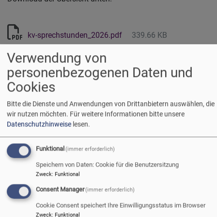
kv-sprechstunden_2026.pdf
339.66 KB
Verwendung von
KV-Sprechstunde
Sprechstunde
personenbezogenen Daten und
Cookies
Bitte die Dienste und Anwendungen von Drittanbietern auswählen, die
wir nutzen möchten.
Für weitere Informationen bitte unsere
Magazin Gemeindeleiten 2 |
Datenschutzhinweise
lesen.
2026 - für Sie kostenlos
Funktional
(immer erforderlich)
Speichern von Daten: Cookie für die Benutzersitzung
Die Themen der Ausgabe
Zweck
:
Funktional
2|2026
»Neue Gremien
Consent Manager
(immer erforderlich)
braucht das Land«
Cookie Consent speichert Ihre Einwilligungsstatus im Browser
Neue Gremien - aber bitte
Zweck
:
Funktional