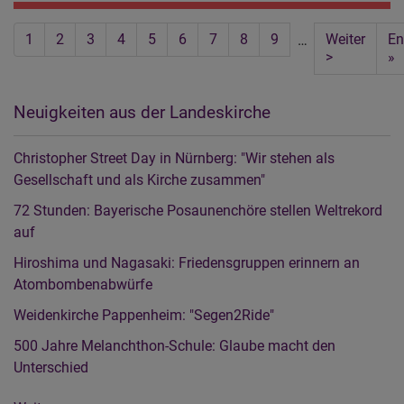
ei
Seitennummerierung
Ki
Aktuelle
1
Seite
2
Seite
3
Seite
4
Seite
5
Seite
6
Seite
7
Seite
8
Seite
9
Nächste
Weiter
La
En
…
Seite
Seite
>
pa
»
m
Be
G
Neuigkeiten aus der Landeskirche
Christopher Street Day in Nürnberg: "Wir stehen als
Gesellschaft und als Kirche zusammen"
72 Stunden: Bayerische Posaunenchöre stellen Weltrekord
auf
Hiroshima und Nagasaki: Friedensgruppen erinnern an
Atombombenabwürfe
Weidenkirche Pappenheim: "Segen2Ride"
500 Jahre Melanchthon-Schule: Glaube macht den
Unterschied