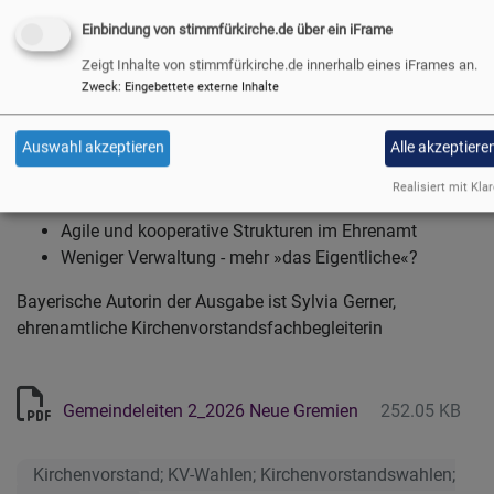
nicht zusätzlich
Einbindung von stimmfürkirche.de über ein iFrame
Gemeindeleitung auf dem
Zeigt Inhalte von stimmfürkirche.de innerhalb eines iFrames an.
Weg ins transparochiale
Zweck
:
Eingebettete externe Inhalte
Zeitalter
Entlastung oder
Auswahl akzeptieren
Alle akzeptiere
Entmachtung?
Bildrechte
Medienhaus der EKHN
Neue Aufgaben für kirchliche Leitungsgremien
Realisiert mit Klar
Haben die KV-Wahlen Zukunft?
Agile und kooperative Strukturen im Ehrenamt
Weniger Verwaltung - mehr »das Eigentliche«?
Bayerische Autorin der Ausgabe ist Sylvia Gerner,
ehrenamtliche Kirchenvorstandsfachbegleiterin
Gemeindeleiten 2_2026 Neue Gremien
252.05 KB
Kirchenvorstand; KV-Wahlen; Kirchenvorstandswahlen;